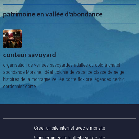
patrimoine en vallée d'abondance
conteur savoyard
organisation de veillées savoyardes adultes ou colo à chatel
abondance Morzine. idéal colonie de vacance classe de neige.
histoires de la montagne veillée conte floklore légendes cedric
cordonnier conte
Créer un site internet avec e-monsite
Signaler un contenu illicite sur ce site