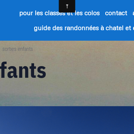
pour les classes et les colos
contact
guide des randonnées à chatel et
sorties enfants
nfants