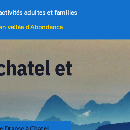
activités adultes et familles
 en vallée d'Abondance
chatel et
e Dranse à Chatel