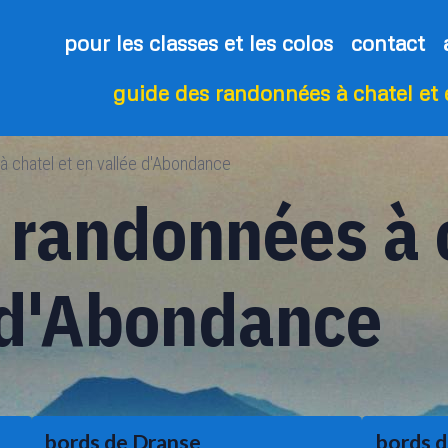
pour les classes et les colos
contact
guide des randonnées à chatel et
à chatel et en vallée d'Abondance
 randonnées à 
 d'Abondance
bords de Dranse
bords d