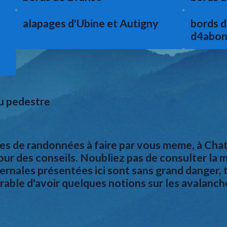
alapages d'Ubine et Autigny
bords d
d4abon
u pedestre
ées de randonnées à faire par vous meme, à Cha
our des conseils. Noubliez pas de consulter la 
rnales présentées ici sont sans grand danger, 
éférable d'avoir quelques notions sur les avalanc