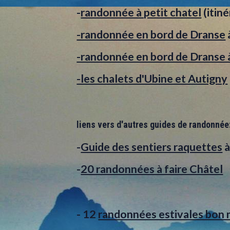
-
randonnée à petit chatel
(itin
-randonnée en bord de Dranse
-randonnée en bord de Dranse 
-les chalets d'Ubine et Autigny
liens vers d'autres guides de randonnée
-
Guide des sentiers raquettes
à
-
20 randonnées à faire Châtel
- 12
randonnées estivales bon