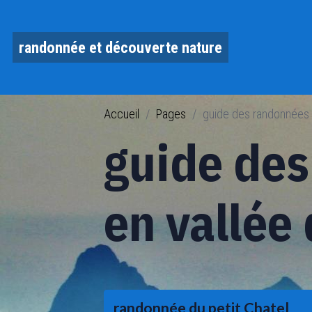
randonnée et découverte nature
Accueil
Pages
guide des randonnées 
guide des
en vallée
randonnée du petit Chatel