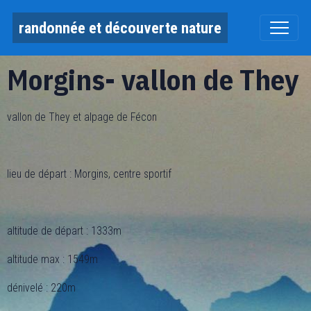
randonnée et découverte nature
Morgins- vallon de They
vallon de They et alpage de Fécon
lieu de départ : Morgins, centre sportif
altitude de départ : 1333m
altitude max : 1549m
dénivelé : 220m