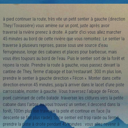
à pied continuer la route, très vite un petit sentier à gauche (direction
They/Tovassière) vous amène sur un pont, juste après avoir
traversé la rivière prenez à droite. A partir d’ici vous allez marcher
45 minutes au bord de cette rivière que vous remontez. Le sentier la
traverse à plusieurs reprises, passe sous une source d’eau
ferrugineuse, longe des cabanes et places pour barbecue, mais
vous êtes toujours au bord de l’eau. Puis le sentier sort de la forêt et
rejoins la route. Prendre la route à gauche, vous passez devant la
cantine de They, ferme d’alpage et bar/restaurant. 300 m plus loin,
prendre le sentier à gauche direction « Fécon ». Monter dans cette
direction environ 45 minutes, jusqu’à arriver dans le lacet d’une piste
carrossable, monter à gauche. Vous traversez l’alpage de Fécon,
point culminant de cette balade. traverser les clôtures vers la petite
cabane dans l’arbre ou vous trouvez un sentier, il descend dans la
forêt, 100m plus loin traverse la piste et continue en face (la
descente se fait plus raide). Si ce sentier est trop raide ou fermé,
prendre la piste à droite pendant 45 minutes : vous allez revenir à