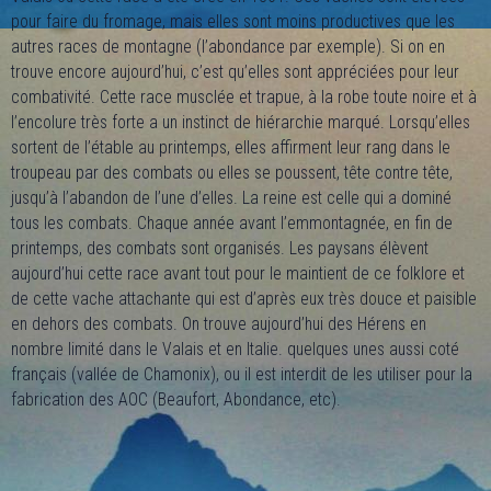
pour faire du fromage, mais elles sont moins productives que les
autres races de montagne (l’abondance par exemple). Si on en
trouve encore aujourd’hui, c’est qu’elles sont appréciées pour leur
combativité. Cette race musclée et trapue, à la robe toute noire et à
l’encolure très forte a un instinct de hiérarchie marqué. Lorsqu’elles
sortent de l’étable au printemps, elles affirment leur rang dans le
troupeau par des combats ou elles se poussent, tête contre tête,
jusqu’à l’abandon de l’une d’elles. La reine est celle qui a dominé
tous les combats. Chaque année avant l’emmontagnée, en fin de
printemps, des combats sont organisés. Les paysans élèvent
aujourd’hui cette race avant tout pour le maintient de ce folklore et
de cette vache attachante qui est d’après eux très douce et paisible
en dehors des combats. On trouve aujourd’hui des Hérens en
nombre limité dans le Valais et en Italie. quelques unes aussi coté
français (vallée de Chamonix), ou il est interdit de les utiliser pour la
fabrication des AOC (Beaufort, Abondance, etc).