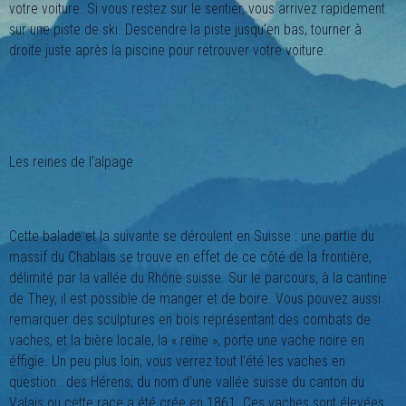
votre voiture. Si vous restez sur le sentier, vous arrivez rapidement
sur une piste de ski. Descendre la piste jusqu’en bas, tourner à
droite juste après la piscine pour retrouver votre voiture.
Les reines de l’alpage
Cette balade et la suivante se déroulent en Suisse : une partie du
massif du Chablais se trouve en effet de ce côté de la frontière,
délimité par la vallée du Rhône suisse. Sur le parcours, à la cantine
de They, il est possible de manger et de boire. Vous pouvez aussi
remarquer des sculptures en bois représentant des combats de
vaches, et la bière locale, la « reine », porte une vache noire en
éffigie. Un peu plus loin, vous verrez tout l’été les vaches en
question : des Hérens, du nom d’une vallée suisse du canton du
Valais ou cette race a été crée en 1861. Ces vaches sont élevées