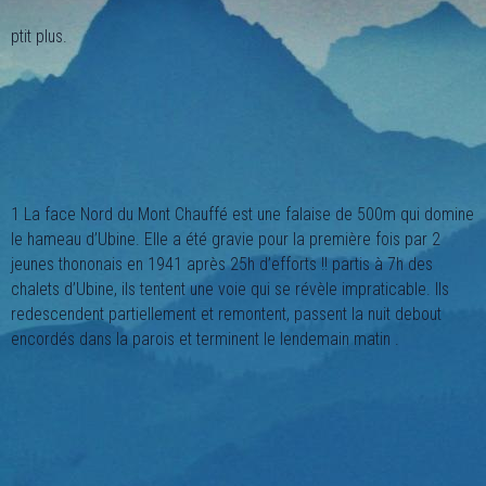
ptit plus.
1 La face Nord du Mont Chauffé est une falaise de 500m qui domine
le hameau d’Ubine. Elle a été gravie pour la première fois par 2
jeunes thononais en 1941 après 25h d’efforts !! partis à 7h des
chalets d’Ubine, ils tentent une voie qui se révèle impraticable. Ils
redescendent partiellement et remontent, passent la nuit debout
encordés dans la parois et terminent le lendemain matin .