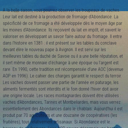
A la belle saison, vous pourrez observer les troupeaux de vaches.
Leur lait est destiné à la production de fromage d’Abondance. La
spécificité de ce fromage a été développée dès le moyen âge par
les moines d’Abondance. Ils reçoivent du lait en impôt, et savent le
valoriser en développant un savoir faire autour du fromage. Il entre
dans l’histoire en 1381 : il est présent sur les tables du conclave
devant élire le nouveau pape à Avignon. Il est servi sur les
meilleures tables du duché de Savoie ou il a une belle réputation, et
il sert même de monnaie d’échange à une époque ou l’argent est
rare. En 1990, cette tradition est récompensée d’une AOC (devenue
AOP en 1996). Le cahier des charges garantit le respect du terroir.
Les vaches doivent passer une partie de l’année en paturage, les
aliments fermentés sont interdits et le foin donné l’hiver doit avoir
une origine locale. Les races montagnardes doivent être utilisées :
vaches d’Abondances, Tarines et Montbeliardes, mais vous verrez
essentiellement des Abondances dans le chablais. Aujourd’hui il est
produit par 70 agriculteurs et une douzaine de coopératives (les
fruitières), tous relativement artisanaux. Si Abondance est le