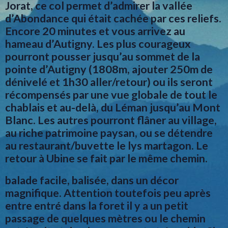
Jorat, ce col permet d’admirer la vallée
d’Abondance qui était cachée par ces reliefs.
Encore 20 minutes et vous arrivez au
hameau d’Autigny. Les plus courageux
pourront pousser jusqu’au sommet de la
pointe d’Autigny (1808m, ajouter 250m de
dénivelé et 1h30 aller/retour) ou ils seront
récompensés par une vue globale de tout le
chablais et au-delà, du Léman jusqu’au Mont
Blanc. Les autres pourront flâner au village,
au riche patrimoine paysan, ou se détendre
au restaurant/buvette le lys martagon. Le
retour à Ubine se fait par le même chemin.
balade facile, balisée, dans un décor
magnifique. Attention toutefois peu après
entre entré dans la foret il y a un petit
passage de quelques mètres ou le chemin