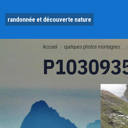
randonnée et découverte nature
Accueil
quelques photos montagnes...
P103093