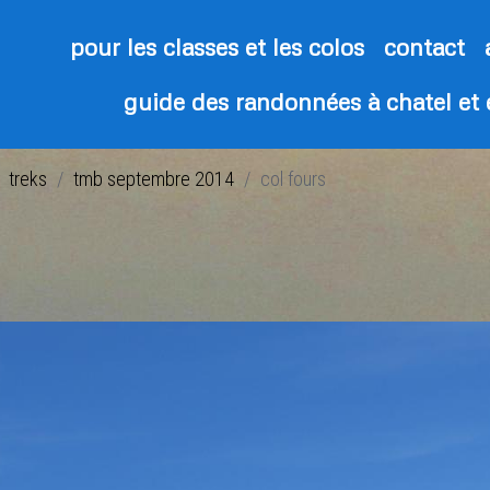
pour les classes et les colos
contact
guide des randonnées à chatel et
treks
tmb septembre 2014
col fours