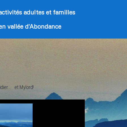
activités adultes et familles
 en vallée d'Abondance
dier... et Mylord!