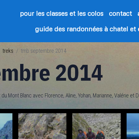
pour les classes et les colos
contact
guide des randonnées à chatel et
treks
tmb septembre 2014
embre 2014
du Mont Blanc avec Florence, Aline, Yohan, Marianne, Valérie et Di