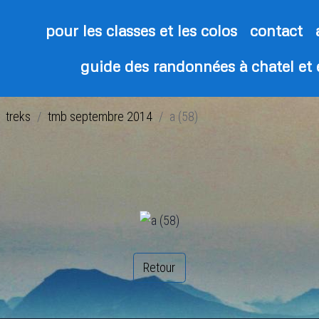
pour les classes et les colos
contact
guide des randonnées à chatel et
treks
tmb septembre 2014
a (58)
Retour