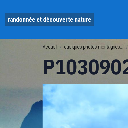
randonnée et découverte nature
Accueil
quelques photos montagnes...
P103090