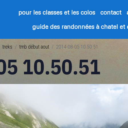
pour les classes et les colos
contact
guide des randonnées à chatel et
treks
tmb début aout
2014-08-05 10.50.51
05 10.50.51