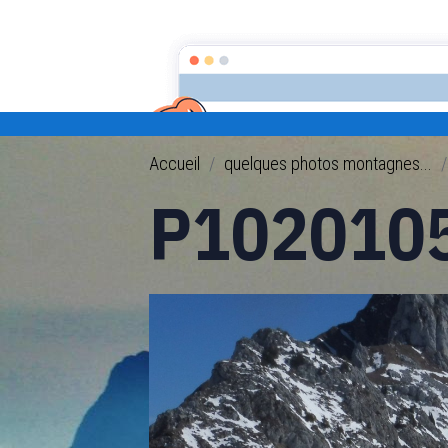
randonnée et découverte nature
Accueil
quelques photos montagnes...
P102010