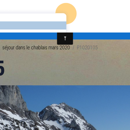
pour les classes et les colos
contact
guide des randonnées à chatel et
séjour dans le chablais mars 2020
P1020105
5