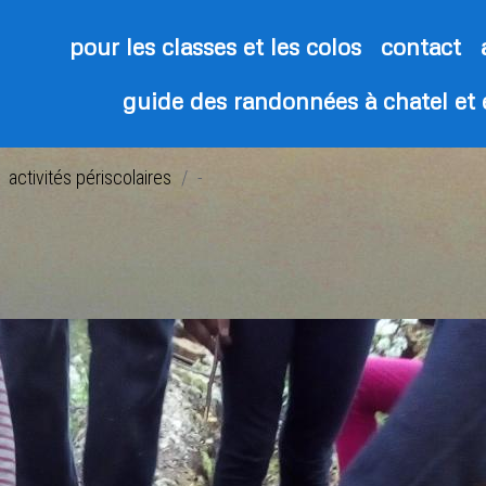
pour les classes et les colos
contact
guide des randonnées à chatel et
activités périscolaires
-