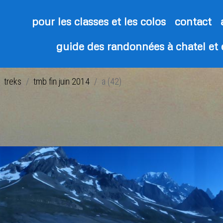
pour les classes et les colos
contact
guide des randonnées à chatel et
treks
tmb fin juin 2014
a (42)