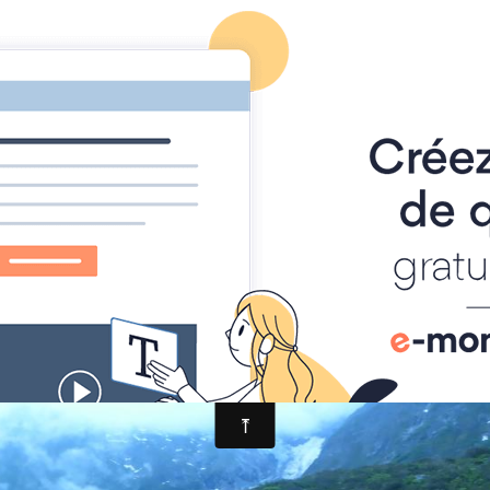
pour les classes et les colos
contact
guide des randonnées à chatel et
treks
tmb fin juin 2014
a (17)