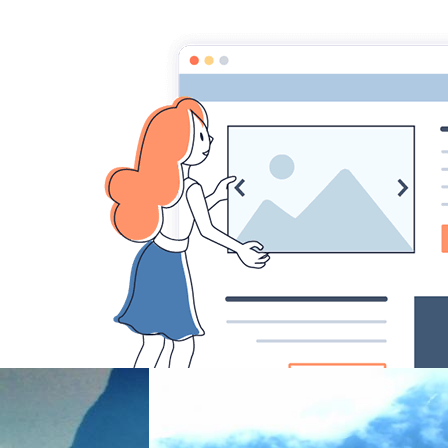
randonnée et découverte nature
Accueil
quelques photos montagnes...
a (17)