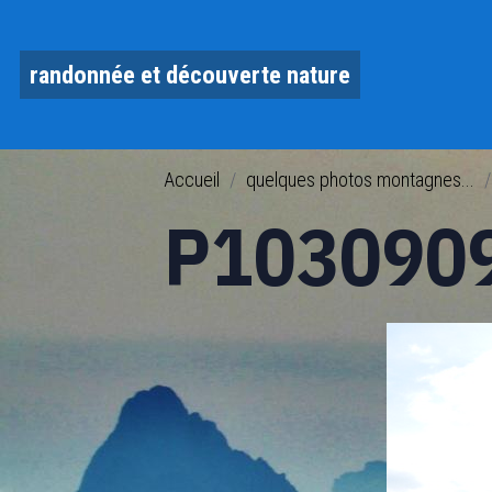
randonnée et découverte nature
Accueil
quelques photos montagnes...
P103090