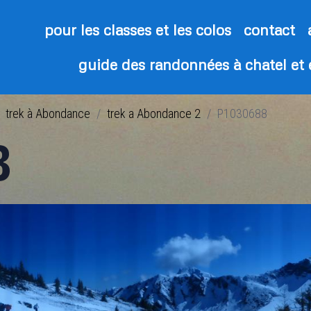
pour les classes et les colos
contact
guide des randonnées à chatel et
trek à Abondance
trek a Abondance 2
P1030688
8