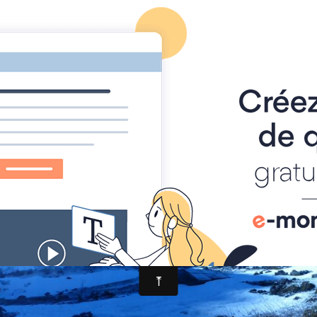
pour les classes et les colos
contact
guide des randonnées à chatel et
trek à Abondance
trek a Abondance 2
P1030658
8