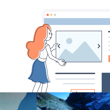
randonnée et découverte nature
Accueil
quelques photos montagnes...
P103065